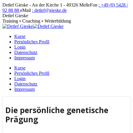
Zum
Detlef Gieske - An der Kirche 1 - 49326 Melle
Fon
: +49 (0) 5428 /
Inhalt
92 88 88
eMail
: detlef@gieske.de
springen
Detlef Gieske
Training • Coaching • Weiterbildung
Kurse
Persönliches Profil
Login
Datenschutz
Impressum
Kurse
Persönliches Profil
Login
Datenschutz
Impressum
Die persönliche genetische
Prägung