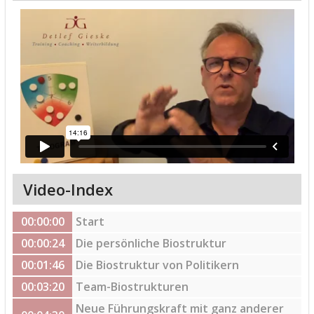
Video-Index
00:00:00
Start
00:00:24
Die persönliche Biostruktur
00:01:46
Die Biostruktur von Politikern
00:03:20
Team-Biostrukturen
Neue Führungskraft mit ganz anderer